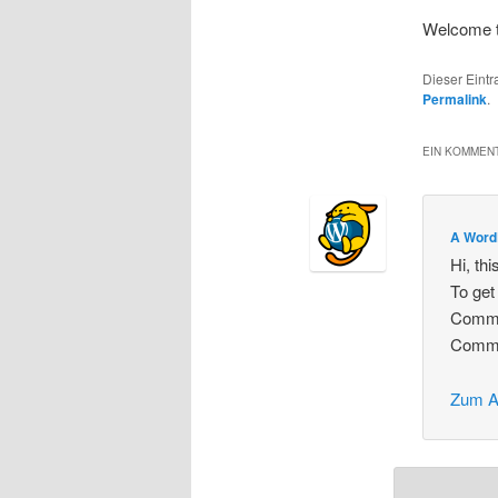
Welcome to 
Dieser Eint
Permalink
.
EIN KOMMENT
A Word
Hi, th
To get
Comme
Comme
Zum A