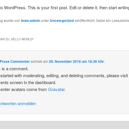
WordPress. This is your first post. Edit or delete it, then start writin
rag wurde von
fewo-admin
unter
Uncategorized
veröffentlicht. Setze ein Lesezeich
AR ZU „
HELLO WORLD!
“
Press Commenter
schrieb
am
28. November 2016 um 18:36 Uhr
:
is is a comment.
 started with moderating, editing, and deleting comments, please visit
nts screen in the dashboard.
nter avatars come from
Gravatar
.
ntworten anmelden