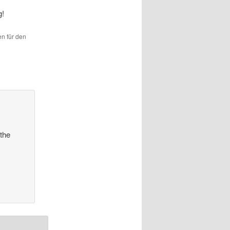
g!
en für den
 the