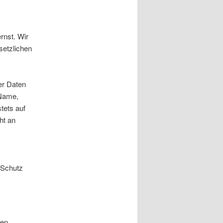
rnst. Wir
setzlichen
er Daten
 Name,
tets auf
ht an
 Schutz
ten