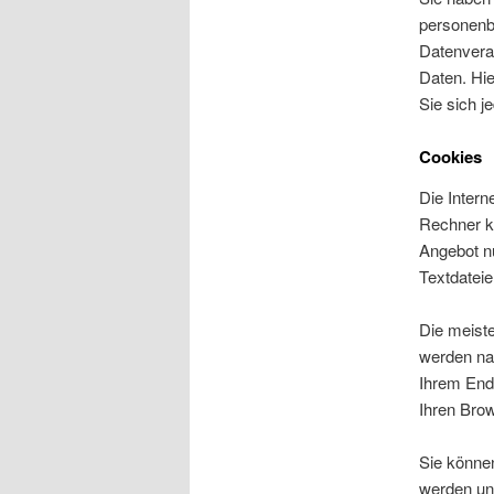
personenb
Datenverar
Daten. Hi
Sie sich 
Cookies
Die Intern
Rechner k
Angebot nu
Textdateie
Die meist
werden na
Ihrem Endg
Ihren Bro
Sie können
werden un