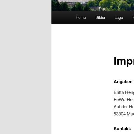
Hauptmenü
Home
Bilder
Lage
Imp
Angaben 
Britta He
FeWo-Hen
Auf der He
53804 Mu
Kontakt: