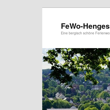
Zum
primären
Inhalt
FeWo-Henges
springen
Eine bergisch schöne Ferienw