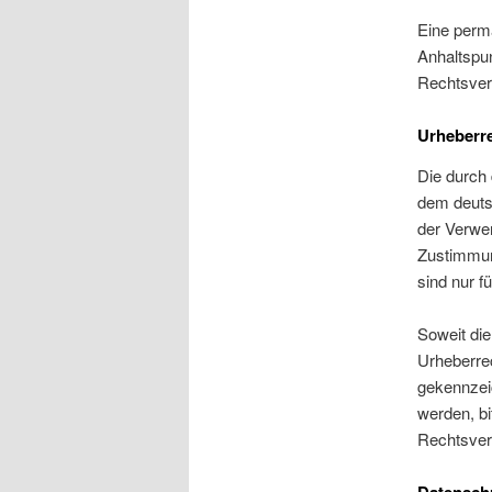
Eine perma
Anhaltspu
Rechtsver
Urheberr
Die durch 
dem deutsc
der Verwer
Zustimmung
sind nur f
Soweit die
Urheberrec
gekennzei
werden, b
Rechtsverl