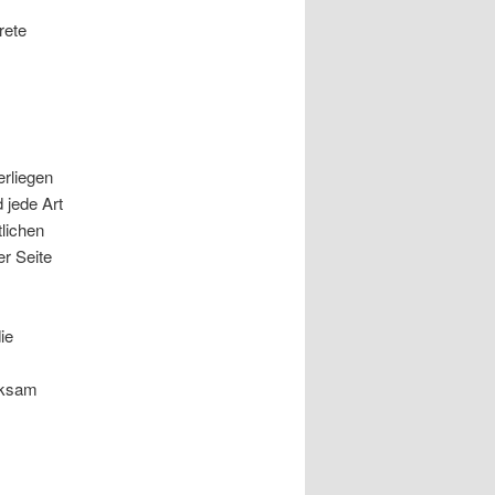
rete
erliegen
 jede Art
lichen
r Seite
ie
rksam