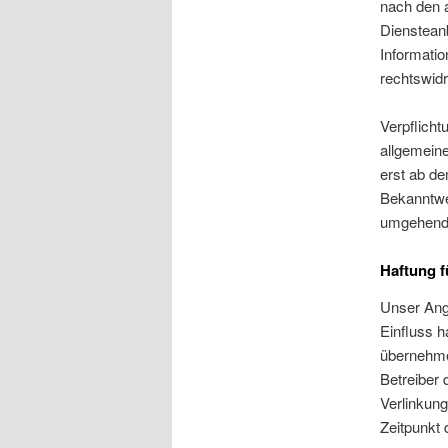
nach den a
Diensteanb
Informati
rechtswidr
Verpflich
allgemeine
erst ab de
Bekanntwe
umgehend 
Haftung f
Unser Ange
Einfluss h
übernehmen
Betreiber 
Verlinkung
Zeitpunkt 