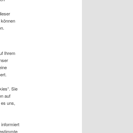
ieser
 können
n.
uf Ihrem
nser
eine
ert.
ies“. Sie
n auf
 es uns,
informiert
bestimmte