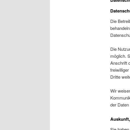
Datensch
Datensch
Die Betrei
behandeln
Datenschu
Die Nutzu
möglich. 
Anschrift 
freiwillig
Dritte wei
Wir weisen
Kommunika
der Daten 
Auskunft
Sie haben 