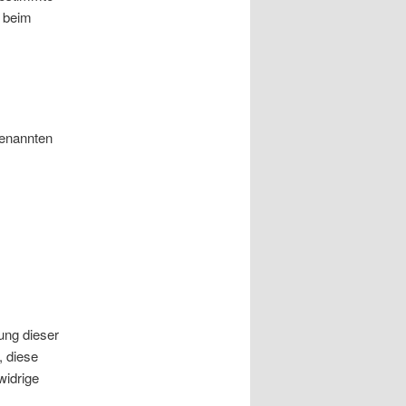
s beim
genannten
ung dieser
, diese
widrige