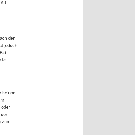
 als
nach den
st jedoch
Bei
lte
r keinen
ähr
r oder
 der
en zum