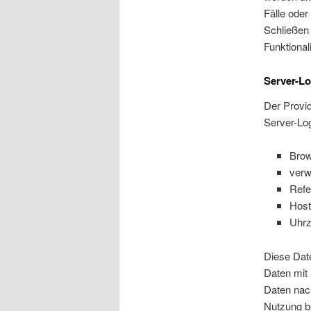
Fälle ode
Schließen 
Funktional
Server-Lo
Der Provid
Server-Log
Brow
verw
Refe
Host
Uhrz
Diese Dat
Daten mit 
Daten nach
Nutzung b